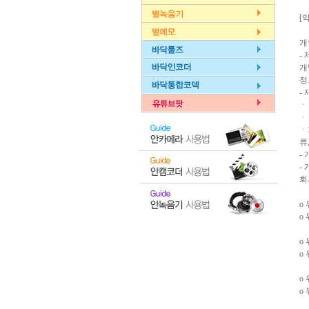
[
개
-
개
정
-
ㆍ
ㆍ
ㆍ
류,
-
-
회
ο
ο
ο
ο
ο
ο