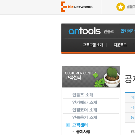
제
작
등
한