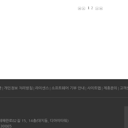
1
2
|
|
|
|
|
|
관
개인정보 처리방침
라이센스
소프트웨어 기부 안내
사이트맵
제휴문의
고객
테헤란로82길 15, 14층(대치동, 디아이타워)
30865