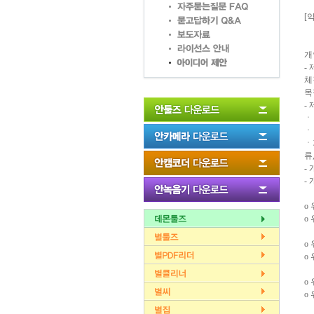
[
개
-
체
목
-
ㆍ
ㆍ
ㆍ
류,
-
-
ο
ο
ο
ο
ο
ο