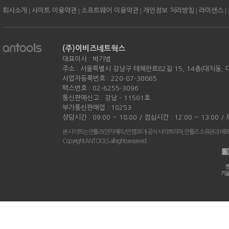
|
|
|
|
|
회사소개
사이트 이용약관
소프트웨어 이용약관
개인정보 처리방침
라이센스
(주)이비즈네트웍스
대표이사 : 박기범
주소 : 서울특별시 강남구 테헤란로82길 15, 14층(대치동,
사업자등록번호 : 220-87-30865
팩스번호 : 02-6255-3096
통신판매신고 : 강남 - 11501호
부가통신판매업 : 10253
상담시간 : 09:00 ~ 18:00 / 점심시간 : 12:00 ~ 13:00 
본 사이트는 안툴즈(안카메라/안캠코더) 공식 사이트이며, 안툴즈 소유권과 배
Copyright ANTOOLS all rights reserved.