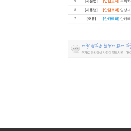
9
[사용법]
[안캠코더]
녹화화
8
[사용법]
[안캠코더]
영상과
7
[오류]
[안카메라]
안카메