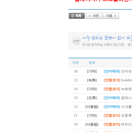
번호
분류
16
[기타]
[안카메라]
인터넷
15
[녹화]
[안캠코더]
[win
14
[기타]
[안캠코더]
녹화한
13
[오류]
[안카메라]
캡쳐시
12
[사용법]
[안카메라]
스크롤
11
[기타]
[안캠코더]
오른쪽
10
[사용법]
[안캠코더]
테두리