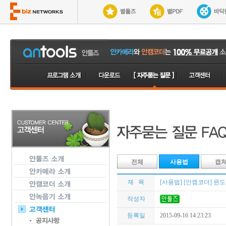
전체
사용법
캡
제 목
[사용법] [안캠코더] 윈
작성자
등록일
2015-09-16 14:23:23