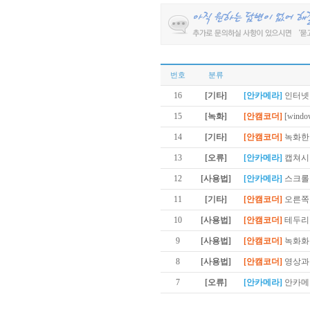
번호
분류
16
[기타]
[안카메라]
인터넷
15
[녹화]
[안캠코더]
[win
14
[기타]
[안캠코더]
녹화한
13
[오류]
[안카메라]
캡쳐시
12
[사용법]
[안카메라]
스크롤
11
[기타]
[안캠코더]
오른쪽
10
[사용법]
[안캠코더]
테두리
9
[사용법]
[안캠코더]
녹화화
8
[사용법]
[안캠코더]
영상과
7
[오류]
[안카메라]
안카메