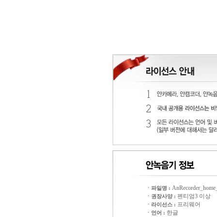
AnRecorder_home_
ㆍ파일명 :
펜티엄3 이상
ㆍ권장사양 :
프리웨어
ㆍ라이선스 :
한글
ㆍ언어 :