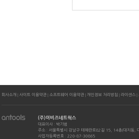
|
|
|
|
|
회사소개
사이트 이용약관
소프트웨어 이용약관
개인정보 처리방침
라이센스
(주)이비즈네트웍스
대표이사 : 박기범
주소 : 서울특별시 강남구 테헤란로82길 15, 14층(대치동,
사업자등록번호 : 220-87-30865