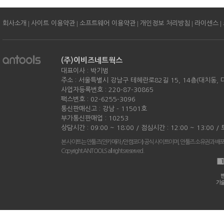
|
|
|
|
|
회사소개
사이트 이용약관
소프트웨어 이용약관
개인정보 처리방침
라이센스
(주)이비즈네트웍스
대표이사 : 박기범
주소 : 서울특별시 강남구 테헤란로82길 15, 14층(대치동,
사업자등록번호 : 220-87-30865
팩스번호 : 02-6255-3096
통신판매신고 : 강남 - 11501호
부가통신판매업 : 10253
상담시간 : 09:00 ~ 18:00 / 점심시간 : 12:00 ~ 13:00 
본 사이트는 안툴즈(안카메라/안캠코더) 공식 사이트이며, 안툴즈 소유권과 배
Copyright ANTOOLS all rights reserved.