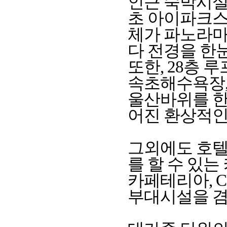
인근 숙박시설
초 아이파크스위
체가 파노라마
다 전경을 한눈
또한, 28층 
속초해수욕장,
울산바위를 한
어진 환상적인
그외에도 호텔
를 할 수 있는
카페테리아, 
부대시설을 겸