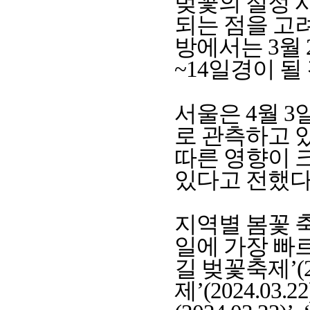
벚꽃의 절정 
되는 점을 고려
방에서는 3월 
~14일경이 
서울은 4월 3
로 관측하고 
따른 영향이 
있다고 전했다
지역별 봄꽃 축
일에 가장 빠
길 벚꽃축제’(20
제’(2024.03