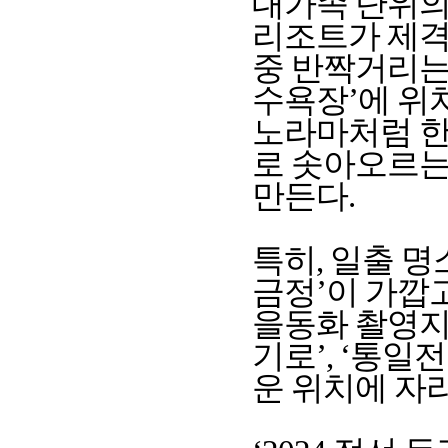
대가족 단위의
리조트가 제격
중 반짝거리는
수욕장’에 위
노라마처럼 한
로 솟아오르는
만든다.
특히, 일출 
금정’이 가깝고
을동화 촬영지
기로’, ‘통일
운 위치에 자