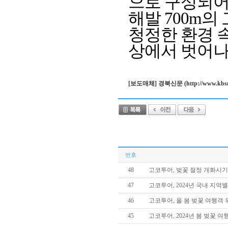
으로 구성되어 
해발 700m
청정한 환경 
상에서 벗어나
[보도매체] 경북신문 (http://www.kbsm.n
번호
48
고코투어, 벚꽃 절정 개화시기
47
고코투어, 2024년 국내 지
46
고코투어, 올 봄 벚꽃 여행객
45
고코투어, 2024년 봄 벚꽃 