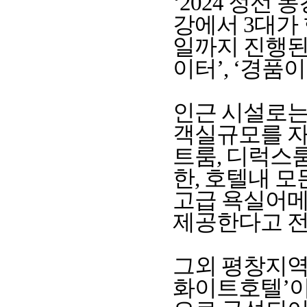
‘2024 정선
강에서 3대가 
일까지 진행된
이터’, ‘경품
인근 시설로는
객실규모를 자
트룸, 디럭스룸
한, 호텔내 
고급 욕실어메
제공한다고 전
그외 평창지역
화이트호텔’이