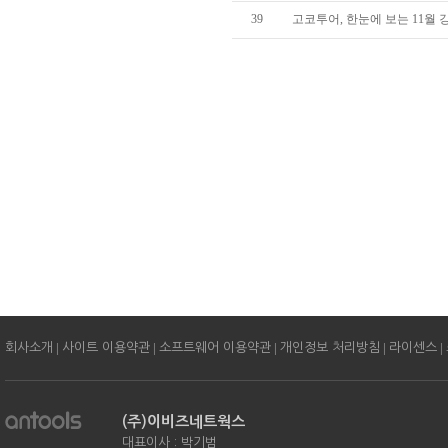
39
고코투어, 한눈에 보는 11월 
|
|
|
|
|
회사소개
사이트 이용약관
소프트웨어 이용약관
개인정보 처리방침
라이센스
(주)이비즈네트웍스
대표이사 : 박기범