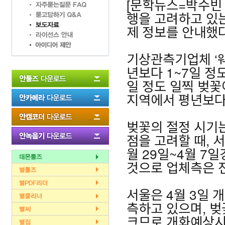
[문학뉴스=박수빈 
행을 고려하고 있
제 정보를 안내했다
기상관측기업체 ‘
년보다 1~7일 정
일 정도 일찍 벚꽃
지역에서 평년보다 
벚꽃의 절정 시기
점을 고려할 때, 
월 29일~4월 7
것으로 업체측은 
서울은 4월 3일 
측하고 있으며, 벚
크므로 개화예상시