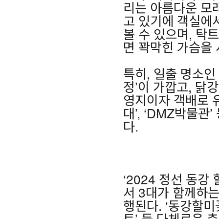
리는 아름다운 모
고 있기에 객실에
볼 수 있으며, 탁
면 꽉막힌 가슴을 
특히, 일출 명소인
정’이 가깝고, 닭
영지이자 객배로 유
대’, ‘DMZ박물
다.
‘2024 정선 동
서 3대가 함께하는
행된다. ‘동강할미
트’ 등 다체로운 