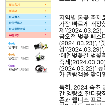
지역별 봄꽃 축제로
가장 빠르게 개장했
제’(2024.03.22)
금오천 벚꽃 페스티벌
(2024.03.23)
경’(2024.03.29
‘에덴벚꽃길 벚꽃축제(
축제(2024.03.3
(2024.03.22
가 관람객을 맞이할
특히, 2024 속초
간 영랑호 잔디광장
존과 웰니스 프로