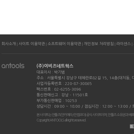
|
|
|
|
|
회사소개
사이트 이용약관
소프트웨어 이용약관
개인정보 처리방침
라이센스
(주)이비즈네트웍스
대표이사 : 박기범
주소 : 서울특별시 강남구 테헤란로82길 15, 14층(대치동,
사업자등록번호 : 220-87-30865
팩스번호 : 02-6255-3096
통신판매신고 : 강남 - 11501호
부가통신판매업 : 10253
상담시간 : 09:00 ~ 18:00 / 점심시간 : 12:00 ~ 13:00 
본 사이트는 안툴즈(안카메라/안캠코더) 공식 사이트이며, 안툴즈 소유권과 배
Copyright ANTOOLS all rights reserved.