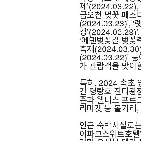
제’(2024.03.22)
금오천 벚꽃 페스티벌
(2024.03.23)
경’(2024.03.29
‘에덴벚꽃길 벚꽃축제(
축제(2024.03.3
(2024.03.22
가 관람객을 맞이할
특히, 2024 속초
간 영랑호 잔디광장
존과 웰니스 프로
리마켓 등 볼거리,
인근 숙박시설로는 
이파크스위트호텔’이