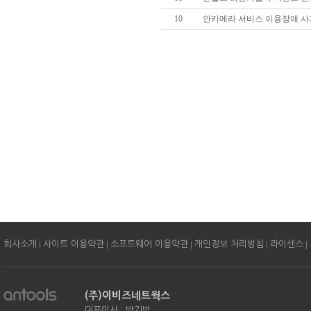
10
안카메라 서비스 이용장애 사과
|
|
|
|
|
회사소개
사이트 이용약관
소프트웨어 이용약관
개인정보 처리방침
라이센스
(주)이비즈네트웍스
대표이사 : 박기범