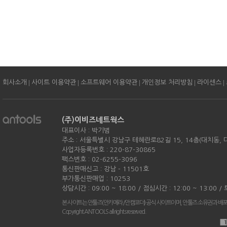
|
|
|
|
|
회사소개
사이트 이용약관
소프트웨어 이용약관
개인정보 처리방침
라이센스
(주)이비즈네트웍스
대표이사 : 박기범
주소 : 서울특별시 강남구 테헤란로82길 15, 14층(대치동,
사업자등록번호 : 220-87-30865
팩스번호 : 02-6255-3096
통신판매신고 : 강남 - 11501호
부가통신판매업 : 10253
상담시간 : 09:00 ~ 18:00 / 점심시간 : 12:00 ~ 13:00 
본 사이트는 안툴즈(안카메라/안캠코더) 공식 사이트이며, 안툴즈 소유권과 배
Copyright ANTOOLS all rights reserved.