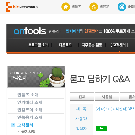
전체
사용법
캡
제 목
[기타] ※ [고객센터]AR
사용OS
작성자