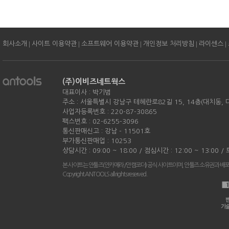
|
|
|
|
|
회사소개
사이트 이용약관
소프트웨어 이용약관
개인정보 처리방침
라이센스
(주)이비즈네트웍스
대표이사 : 박기범
주소 : 서울특별시 강남구 테헤란로82길 15, 14층(대치동,
사업자등록번호 : 220-87-30865
팩스번호 : 02-6255-3096
통신판매신고 : 강남 - 11501호
부가통신판매업 : 10253
상담시간 : 09:00 ~ 18:00 / 점심시간 : 12:00 ~ 13:00 
본 사이트는 안툴즈(안카메라/안캠코더) 공식 사이트이며, 안툴즈 소유권과 배
Copyright ANTOOLS all rights reserved.