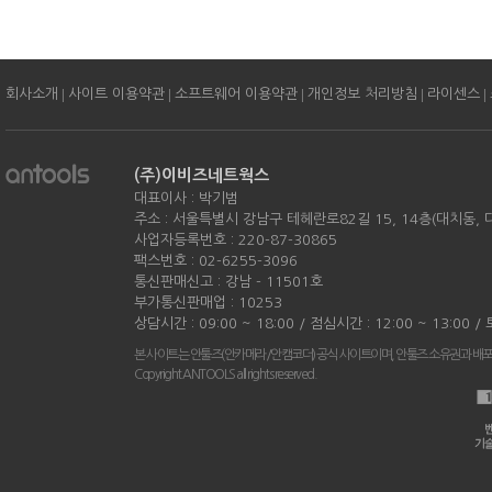
|
|
|
|
|
회사소개
사이트 이용약관
소프트웨어 이용약관
개인정보 처리방침
라이센스
(주)이비즈네트웍스
대표이사 : 박기범
주소 : 서울특별시 강남구 테헤란로82길 15, 14층(대치동,
사업자등록번호 : 220-87-30865
팩스번호 : 02-6255-3096
통신판매신고 : 강남 - 11501호
부가통신판매업 : 10253
상담시간 : 09:00 ~ 18:00 / 점심시간 : 12:00 ~ 13:00 
본 사이트는 안툴즈(안카메라/안캠코더) 공식 사이트이며, 안툴즈 소유권과 배
Copyright ANTOOLS all rights reserved.