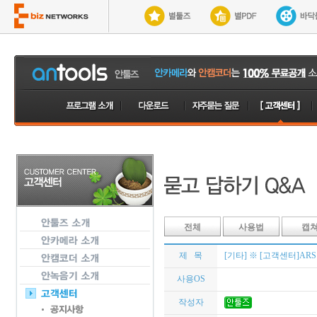
전체
사용법
캡
제 목
[기타] ※ [고객센터]AR
사용OS
작성자