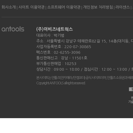
|
|
|
|
|
회사소개
사이트 이용약관
소프트웨어 이용약관
개인정보 처리방침
라이센스
(주)이비즈네트웍스
대표이사 : 박기범
주소 : 서울특별시 강남구 테헤란로82길 15, 14층(대치동,
사업자등록번호 : 220-87-30865
팩스번호 : 02-6255-3096
통신판매신고 : 강남 - 11501호
부가통신판매업 : 10253
상담시간 : 09:00 ~ 18:00 / 점심시간 : 12:00 ~ 13:00 
본 사이트는 안툴즈(안카메라/안캠코더) 공식 사이트이며, 안툴즈 소유권과 배
Copyright ANTOOLS all rights reserved.