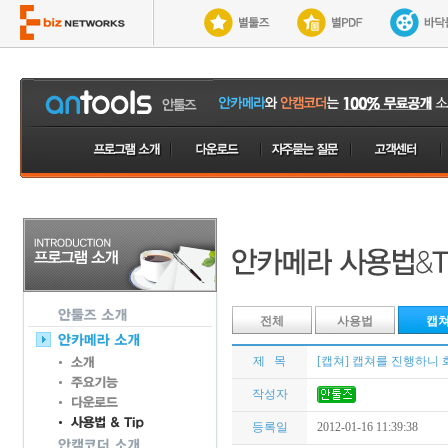
전체
사용법
캡
제 목
[캡쳐] 캡쳐를 진행하니
작성자
등록일
2012-01-16 11:39:38