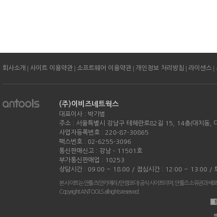
|
|
|
|
|
회사소개
사이트 이용약관
소프트웨어 이용약관
개인정보 처리방침
라이센스
(주)이비즈네트웍스
대표이사 : 박기범
주소 : 서울특별시 강남구 테헤란로82길 15, 14층(대치동,
사업자등록번호 : 220-87-30865
팩스번호 : 02-6255-3096
통신판매신고 : 강남 - 11501호
부가통신판매업 : 10253
상담시간 : 09:00 ~ 18:00 / 점심시간 : 12:00 ~ 13:00 
본 사이트는 안툴즈(안카메라/안캠코더) 공식 사이트이며, 안툴즈 소유권과 배
Copyright ANTOOLS all rights reserved.